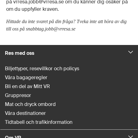
på vrresa.jobb@vrresa.se om du känner dig osäker på
om du uppfyller kraven.
Hittade du inte svaret på din fråga? Tveka inte att höra av dig
till oss på snabbtag.jobb@vrresa.se
Res med oss
Biljettyper, resevillkor och policys
Våra bagageregler
Bli en del av Mitt VR
Gruppresor
Mat och dryck ombord
Våra destinationer
Tidtabell och trafikinformation
Om VR