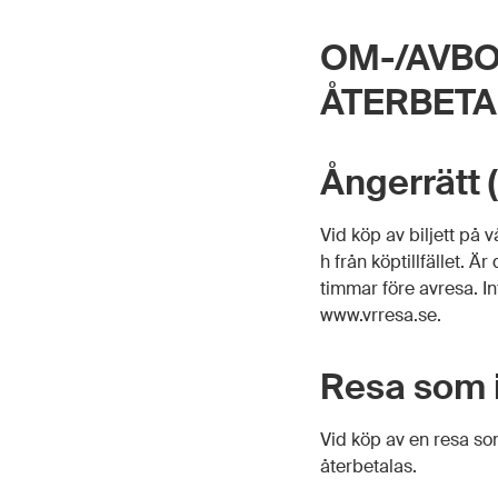
OM-/AVBO
ÅTERBETA
Ångerrätt 
Vid köp av biljett på 
h från köptillfället. Ä
timmar före avresa. In
www.vrresa.se.
Resa som 
Vid köp av en resa so
återbetalas.