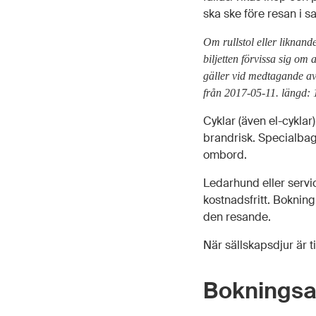
ska ske före resan i 
Om rullstol eller liknan
biljetten förvissa sig om
gäller vid medtagande a
från 2017-05-11. längd: 
Cyklar (även el-cykla
brandrisk. Specialbag
ombord.
Ledarhund eller servi
kostnadsfritt. Bokning
den resande.
När sällskapsdjur är t
Bokningsa