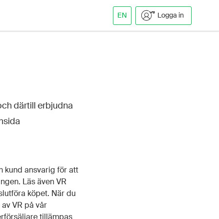
EN
Logga in
ch därtill erbjudna
emsida
m kund ansvarig för att
ningen. Läs även VR
slutföra köpet. När du
t av VR på vår
rförsäljare tillämpas