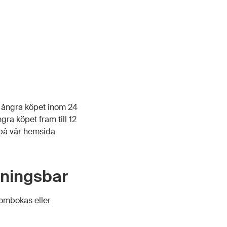
id ångra köpet inom 24
ngra köpet fram till 12
s på vår hemsida
lningsbar
 ombokas eller