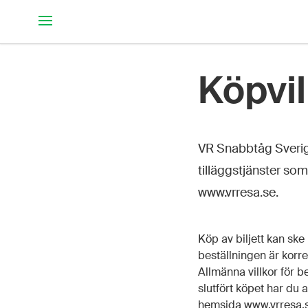
Hoppa till huvudinnehållet
Köpvil
VR Snabbtåg Sverige 
tilläggstjänster so
www.vrresa.se.
Köp av biljett kan ske
beställningen är korre
Allmänna villkor för b
slutfört köpet har du a
hemsida www.vrresa.se.