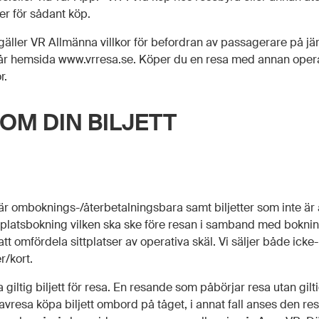
er för sådant köp.
gäller VR Allmänna villkor för befordran av passagerare på jä
 vår hemsida www.vrresa.se. Köper du en resa med annan opera
r.
OM DIN BILJETT
m är omboknings-/återbetalningsbara samt biljetter som inte är
l platsbokning vilken ska ske före resan i samband med bokning
att omfördela sittplatser av operativa skäl. Vi säljer både icke-
r/kort.
iltig biljett för resa. En resande som påbörjar resa utan gilti
avresa köpa biljett ombord på tåget, i annat fall anses den re