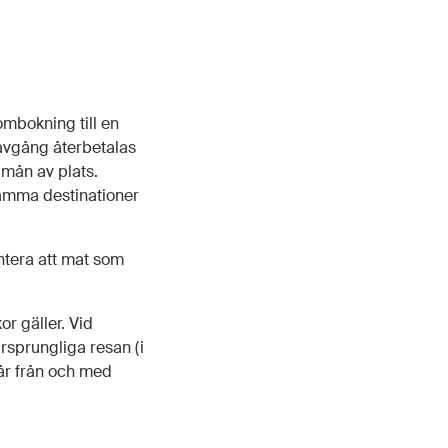
ombokning till en
 avgång återbetalas
 mån av plats.
samma destinationer
ntera att mat som
or gäller. Vid
rsprungliga resan (i
år från och med