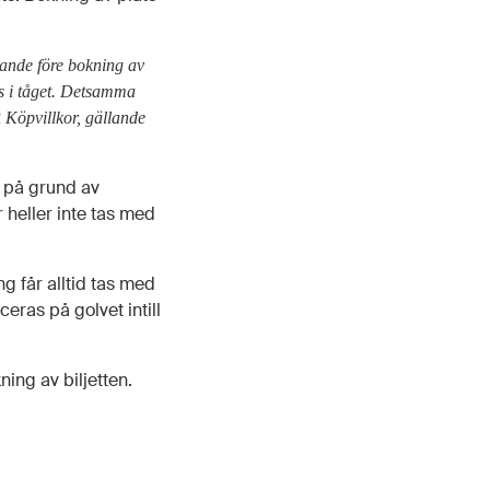
sande före bokning av
as i tåget. Detsamma
Köpvillkor, gällande
s på grund av
heller inte tas med
g får alltid tas med
eras på golvet intill
ing av biljetten.