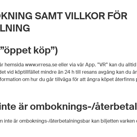
KNING SAMT VILLKOR FÖR
LNING
(”öppet köp”)
vår hemsida www.vrresa.se eller via vår App. ”VR” kan du allt
r det vid köptillfället mindre än 24 h till resans avgång kan du å
formation om hur du går tillväga för att ångra köpet återfinn
inte är omboknings-/återbeta
m inte är omboknings-/återbetalningsbar kan biljetten varken