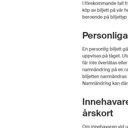
I förekommande fall fr
köp av biljett på vår 
beroende på biljettyp
Personliga 
En personlig biljett g
uppvisas på tåget. Uta
får inte överlåtas ell
namnändring på en ra
biljetten namnändras t
Namnändring kan därem
Innehavare
årskort
Om innehavaren vid up