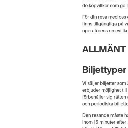
de köpvillkor som gäll
För din resa med oss 
finns tillgängliga på
operatörens resevillko
ALLMÄNT 
Biljettyper
Vi säljer biljetter so
erbjuder möjlighet til
förbehåller sig rätten 
och periodiska biljette
Den resande måste ha g
inom 15 minuter efter 