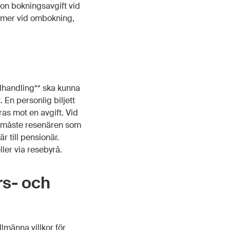
gon bokningsavgift vid
kommer vid ombokning,
 idhandling** ska kunna
 En personlig biljett
ras mot en avgift. Vid
r måste resenären som
r till pensionär.
ler via resebyrå.
rs- och
lmänna villkor för