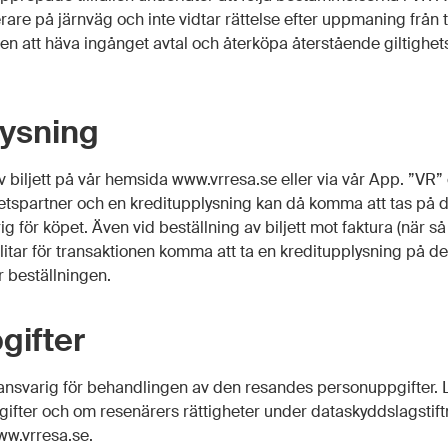
are på järnväg och inte vidtar rättelse efter uppmaning från 
ten att häva ingånget avtal och återköpa återstående giltighet
lysning
biljett på vår hemsida www.vrresa.se eller via vår App. ”VR” ö
betspartner och en kreditupplysning kan då komma att tas på 
 för köpet. Även vid beställning av biljett mot faktura (när så
anlitar för transaktionen komma att ta en kreditupplysning på 
r beställningen.
gifter
ansvarig för behandlingen av den resandes personuppgifter. 
fter och om resenärers rättigheter under dataskyddslagstiftn
ww.vrresa.se.