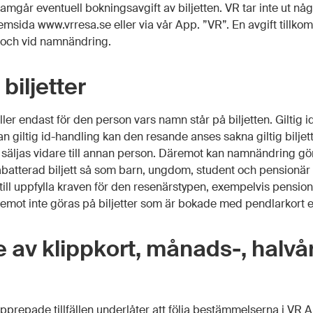
amgår eventuell bokningsavgift av biljetten. VR tar inte ut nå
hemsida www.vrresa.se eller via vår App. ”VR”. En avgift till
 och vid namnändring.
biljetter
äller endast för den person vars namn står på biljetten. Giltig
n giltig id-handling kan den resande anses sakna giltig biljett.
er säljas vidare till annan person. Däremot kan namnändring gö
batterad biljett så som barn, ungdom, student och pensionä
ill uppfylla kraven för den resenärstypen, exempelvis pensionä
ot inte göras på biljetter som är bokade med pendlarkort el
 av klippkort, månads-, halvå
prepade tillfällen underlåter att följa bestämmelserna i VR Al