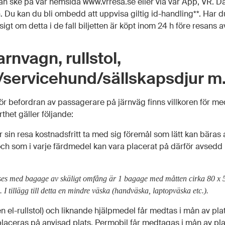
 kan ske på vår hemsida www.vrresa.se eller via vår App, VR. Där
Du kan du bli ombedd att uppvisa giltig id-handling**. Har d
ssigt om detta i de fall biljetten är köpt inom 24 h före resans 
rnvagn, rullstol,
/servicehund/sällskapsdjur m
 för befordran av passagerare på järnväg finns villkoren för
rthet gäller följande:
 sin resa kostnadsfritt ta med sig föremål som lätt kan bäras
och som i varje färdmedel kan vara placerat på därför avsedd 
vses med bagage av skäligt omfång är 1 bagage med måtten cirka 80 x 
 I tillägg till detta en mindre väska (handväska, laptopväska etc.).
en el-rullstol) och liknande hjälpmedel får medtas i mån av pl
 placeras på anvisad plats. Permobil får medtagas i mån av pla