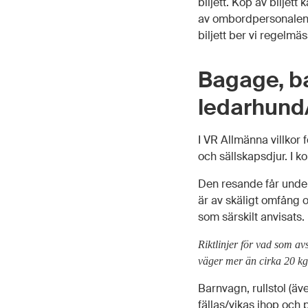
biljett. Köp av biljett
av ombordpersonalen. 
biljett ber vi regelmä
Bagage, ba
ledarhund
I VR Allmänna villkor
och sällskapsdjur. I ko
Den resande får under
är av skäligt omfång 
som särskilt anvisats.
Riktlinjer för vad som a
väger mer än cirka 20 kg.
Barnvagn, rullstol (äv
fällas/vikas ihop och