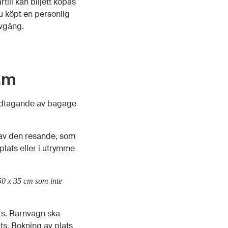
till kan biljett köpas
u köpt en personlig
avgång.
.m
 medtagande av bagage
 av den resande, som
plats eller i utrymme
50 x 35 cm som inte
ats. Barnvagn ska
ts. Bokning av plats