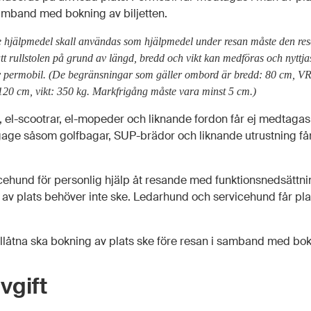
samband med bokning av biljetten.
de hjälpmedel skall användas som hjälpmedel under resan måste den re
 att rullstolen på grund av längd, bredd och vikt kan medföras och nyttj
v permobil. (De begränsningar som gäller ombord är bredd: 80 cm, VR 
120 cm, vikt: 350 kg. Markfrigång måste vara minst 5 cm.)
r), el-scootrar, el-mopeder och liknande fordon får ej medtaga
age såsom golfbagar, SUP-brädor och liknande utrustning får 
cehund för personlig hjälp åt resande med funktionsnedsättnin
 av plats behöver inte ske. Ledarhund och servicehund får plac
illåtna ska bokning av plats ske före resan i samband med bokn
vgift