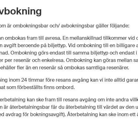
vbokning
som är ombokningsbar och/ avbokningsbar gäller följande:
an ombokas fram till avresa. En mellanskillnad tillkommer vid 
 avgift beroende på biljettyp. Vid ombokning till en billigare
lnad. Ombokning görs endast till samma biljettyp och endast i
ller per resenär och enkelresa. Ombokning kan göras mellan 
håller fler än en resenär så ombokas samtliga resenärer.
ing inom 24 timmar före resans avgång kan vi inte alltid gara
 mat som förbeställts finns ombord.
rbetalning kan ske fram till resans avgång om inte andra villk
är återbetalningsbar får du återbetalning till värdet av den u
 avdrag för bokningsavgift). Återbetalning kan ske inom ett 