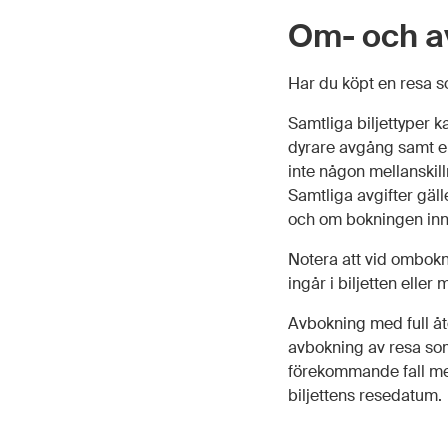
Om- och a
Har du köpt en resa 
Samtliga biljettyper k
dyrare avgång samt en
inte någon mellanskil
Samtliga avgifter gä
och om bokningen inne
Notera att vid ombokn
ingår i biljetten eller
Avbokning med full åte
avbokning av resa som 
förekommande fall med
biljettens resedatum.