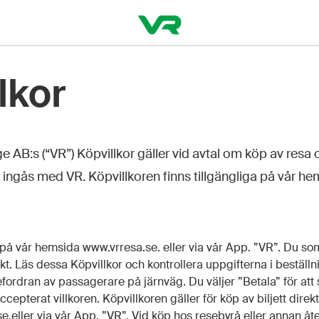
lkor
AB:s (“VR”) Köpvillkor gäller vid avtal om köp av resa o
m ingås med VR. Köpvillkoren finns tillgängliga på vår h
 på vår hemsida www.vrresa.se. eller via vår App. ”VR”. Du so
kt. Läs dessa Köpvillkor och kontrollera uppgifterna i beställ
efordran av passagerare på järnväg. Du väljer ”Betala” för att 
ccepterat villkoren. Köpvillkoren gäller för köp av biljett direk
eller via vår App. ”VR”. Vid köp hos resebyrå eller annan åte