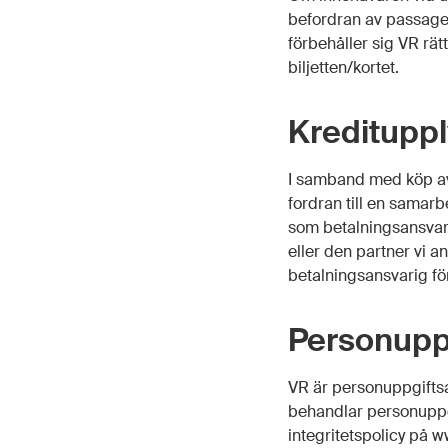
befordran av passager
förbehåller sig VR rät
biljetten/kortet.
Kreditupp
I samband med köp av 
fordran till en samar
som betalningsansvarig
eller den partner vi 
betalningsansvarig fö
Personupp
VR är personuppgifts
behandlar personuppgi
integritetspolicy på w