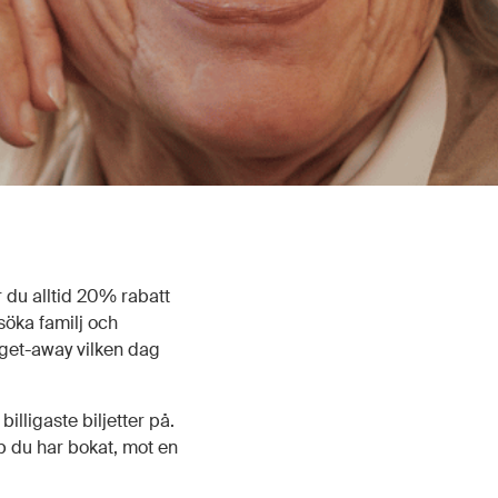
 du alltid 20% rabatt
öka familj och
n get-away vilken dag
lligaste biljetter på.
yp du har bokat, mot en