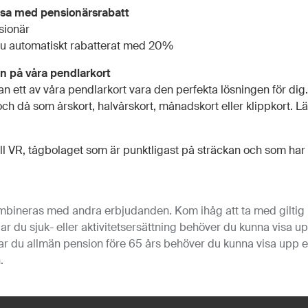
esa med pensionärsrabatt
sionär
 nu automatiskt rabatterat med 20%
n på våra pendlarkort
n ett av våra pendlarkort vara den perfekta lösningen för dig.
och då som årskort, halvårskort, månadskort eller klippkort. 
 VR, tågbolaget som är punktligast på sträckan och som har
mbineras med andra erbjudanden. Kom ihåg att ta med giltig l
 Har du sjuk- eller aktivitetsersättning behöver du kunna visa up
r du allmän pension före 65 års behöver du kunna visa upp et
.