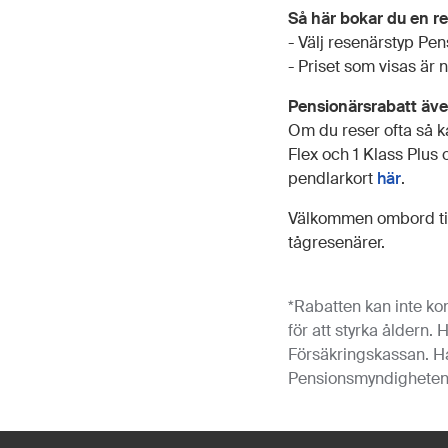
Så här bokar du en r
- Välj resenärstyp Pen
- Priset som visas är
Pensionärsrabatt äve
Om du reser ofta så ka
Flex och 1 Klass Plus 
pendlarkort
här
.
Välkommen ombord till
tågresenärer.
*Rabatten kan inte ko
för att styrka åldern.
Försäkringskassan. Ha
Pensionsmyndigheten