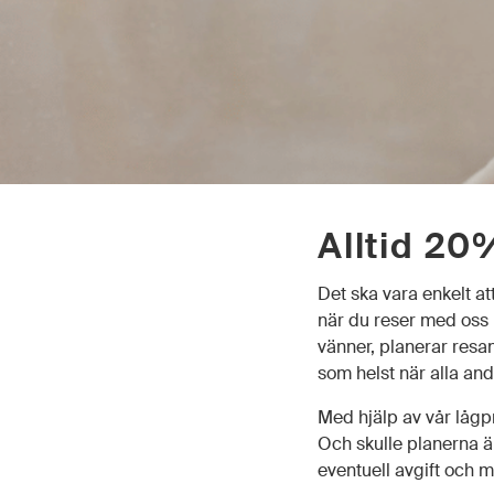
Alltid 20
Det ska vara enkelt a
när du reser med oss 
vänner, planerar resan
som helst när alla and
Med hjälp av vår lågpr
Och skulle planerna än
eventuell avgift och m