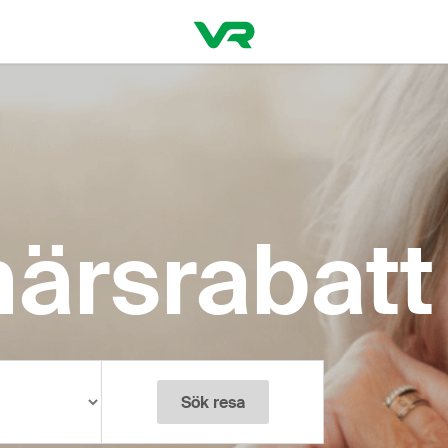
ärsrabatt
Sök resa