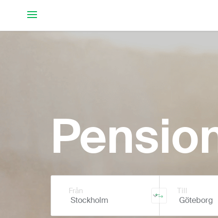
Hoppa till huvudinnehållet
Pension
Från
Till