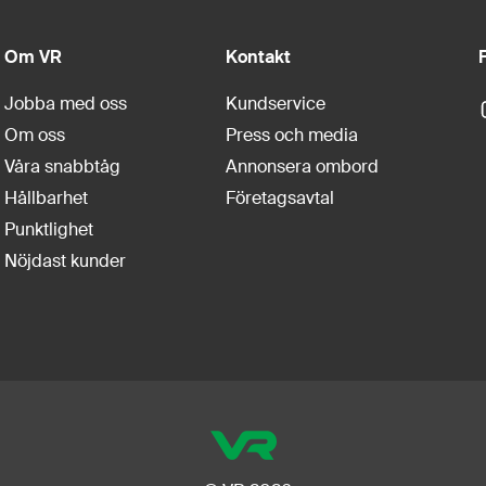
Om VR
Kontakt
F
Jobba med oss
Kundservice
Om oss
Press och media
Våra snabbtåg
Annonsera ombord
Hållbarhet
Företagsavtal
Punktlighet
Nöjdast kunder