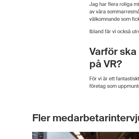
Jag har flera roliga m
av våra sommarresmål
välkomnande som fick 
Ibland får vi också ut
Varför ska
på VR?
För vi är ett fantastis
företag som uppmuntra
Fler medarbetarintervj