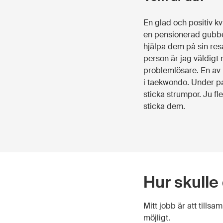
En glad och positiv k
en pensionerad gubbe.
hjälpa dem på sin re
person är jag väldigt 
problemlösare. En av m
i taekwondo. Under pa
sticka strumpor. Ju fl
sticka dem.
Hur skulle
Mitt jobb är att tills
möjligt.