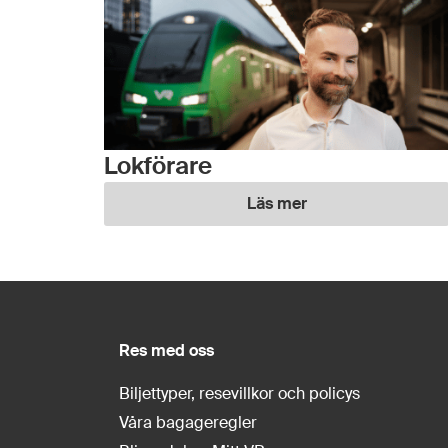
Lokförare
Läs mer
Res med oss
Biljettyper, resevillkor och policys
Våra bagageregler