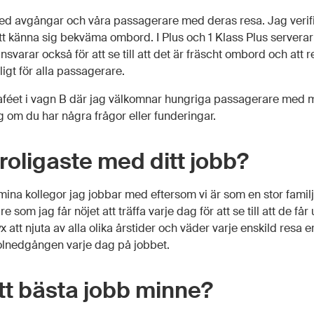
ed avgångar och våra passagerare med deras resa. Jag verifie
t känna sig bekväma ombord. I Plus och 1 Klass Plus serverar v
nsvarar också för att se till att det är fräscht ombord och att 
gt för alla passagerare.
caféet i vagn B där jag välkomnar hungriga passagerare med m
g om du har några frågor eller funderingar.
 roligaste med ditt jobb?
ina kollegor jag jobbar med eftersom vi är som en stor familj
 som jag får nöjet att träffa varje dag för att se till att de får
x att njuta av alla olika årstider och väder varje enskild resa 
olnedgången varje dag på jobbet.
itt bästa jobb minne?