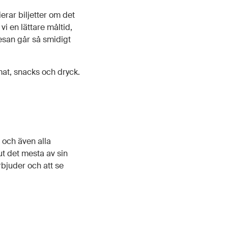
rar biljetter om det
i en lättare måltid,
resan går så smidigt
at, snacks och dryck.
 och även alla
 ut det mesta av sin
erbjuder och att se