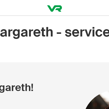
argareth - servic
gareth!