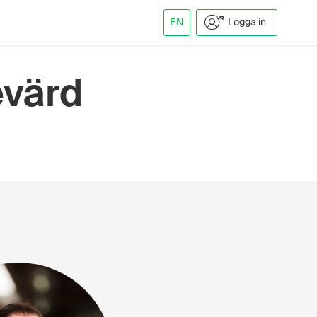
EN
Logga in
evärd